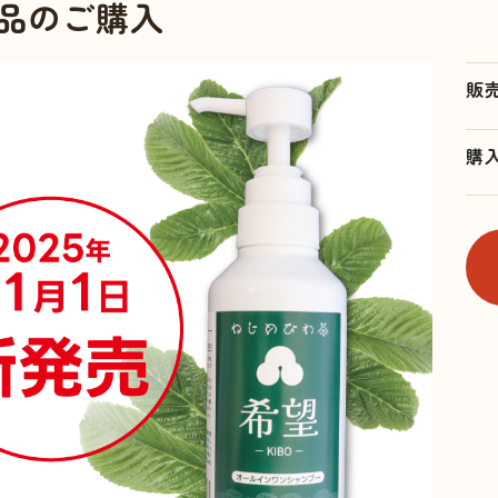
品のご購入
販
購