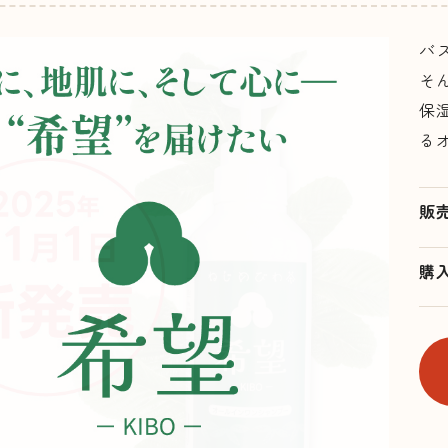
バ
そ
保
る
販
購