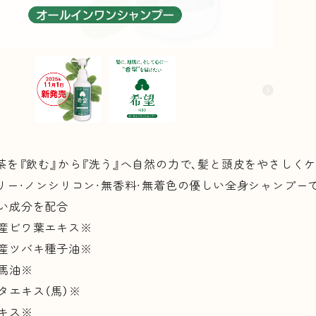
茶を『飲む』から『洗う』へ自然の力で、髪と頭皮をやさしく
リー・ノンシリコン・無香料・無着色の優しい全身シャンプー
い成分を配合
産ビワ葉エキス※
産ツバキ種子油※
馬油※
タエキス（馬）※
キス※