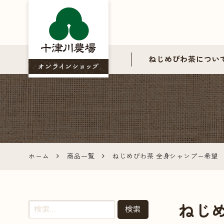
ねじめびわ茶につい
ねじめび
わ茶の十
津川農場
ホーム
商品一覧
ねじめびわ茶 全身シャンプー希望
公式オン
ラインシ
ねじ