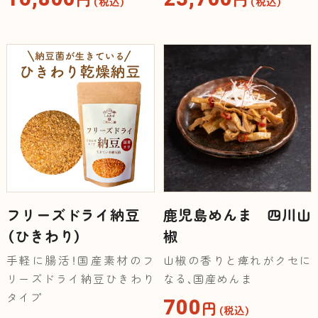
円
円
（税込）
（税込）
フリーズドライ納豆
鹿児島めんま 四川山
（ひきわり）
椒
手軽に腸活！国産素材のフ
山椒の香りと痺れがクセに
リーズドライ納豆ひきわり
なる、国産めんま
タイプ
700
円
（税込）