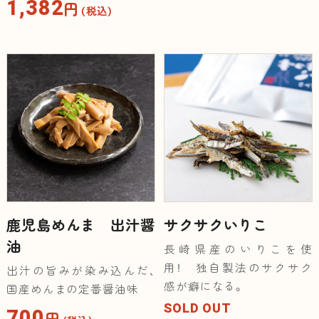
1,382
円
（税込）
鹿児島めんま 出汁醤
サクサクいりこ
油
長崎県産のいりこを使
用！ 独自製法のサクサク
出汁の旨みが染み込んだ、
感が癖になる。
国産めんまの定番醤油味
SOLD OUT
700