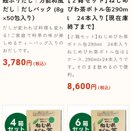
鰹ふりだし│万能和風
【２箱セット】ねじめ
だし│だしパック (8g
びわ茶ボトル缶290m
×50包入り）
l 24本入り【現在庫
終了まで】
だしが変われば料理も変わ
る！ご家庭で料亭の味が楽
【２箱セット】ねじめびわ茶
しめるティーバッグ入りの
ボトル缶290ml 24本入り
おだしです。
ねじめびわ茶ボトル缶は1
3,780
ケース、290ml×24本入りで
円
（税込）
す。そのまま飲めるので便
利。
8,600
円
（税込）