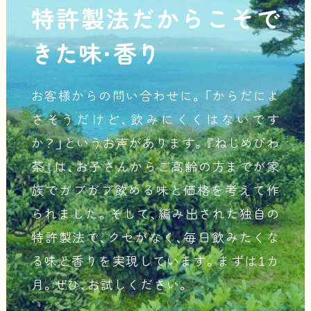
特許製法
だからこそで
きた味・香り
お客様からの問い合わせに。「からだによ
さそうだけど、飲みにくくはないです
か？」というお声があります。『ねじめびわ
茶』は、お子さんからご高齢の方までが家
族でガブガブ飲める味と価格を考えて作
られました。そして、編み出された独自の
特許製法で、クセがなく、毎日飲みたくな
る味と香りを実現しています。まずは1カ
月。ぜひ、お試しください。