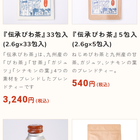
『伝承びわ茶』33包入
『伝承びわ茶』5包入
(2.6g×33包入)
(2.6g×5包入)
「伝承びわ茶」は、九州産の
ねじめびわ茶と九州産の甘
「びわ茶」「甘茶」「ガジュ
茶、ガジュツ、シナモンの葉
ツ」「シナモンの葉」4つの
のブレンドティー。
素材をブレンドしたブレン
540
円
（税込）
ドティーです
3,240
円
（税込）