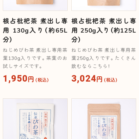
根占枇杷茶 煮出し専
根占枇杷茶 煮出し専
用 130g入り（約65L
用 250g入り（約125L
分）
分）
ねじめびわ茶 煮出し専用茶
ねじめびわ茶 煮出し専用茶
葉130g入りです。茶葉のお
葉250g入りです。たくさん
試しサイズです。
飲むならこちら！
1,950
3,024
円
円
（税込）
（税込）