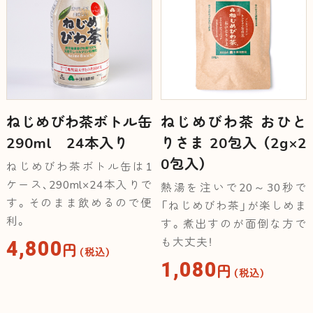
ねじめびわ茶ボトル缶
ねじめびわ茶 おひと
290ml 24本入り
りさま 20包入 （2g×2
0包入）
ねじめびわ茶ボトル缶は1
ケース、290ml×24本入りで
熱湯を注いで20～30秒で
す。そのまま飲めるので便
「ねじめびわ茶」が楽しめま
利。
す。煮出すのが面倒な方で
4,800
も大丈夫！
円
（税込）
1,080
円
（税込）