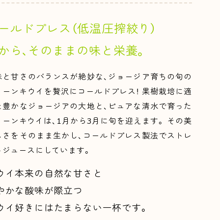
ールドプレス（低温圧搾絞り）
から、
そのままの味と栄養。
味と甘さのバランスが絶妙な、ジョージア育ちの旬の
リーンキウイを贅沢にコールドプレス！ 果樹栽培に適
た豊かなジョージアの大地と、ピュアな清水で育った
リーンキウイは、1月から3月に旬を迎えます。 その美
しさをそのまま生かし、コールドプレス製法でストレ
トジュースにしています。
ウイ本来の自然な甘さと
やかな酸味が際立つ
ウイ好きにはたまらない一杯です。