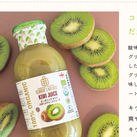
コ
だ
酸
グ
し
グ
味
ー
キ
爽
キ