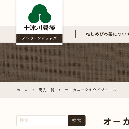
ねじめびわ茶につい
ねじめび
わ茶の十
津川農場
ホーム
商品一覧
オーガニックキウイジュース
公式オン
ラインシ
オー