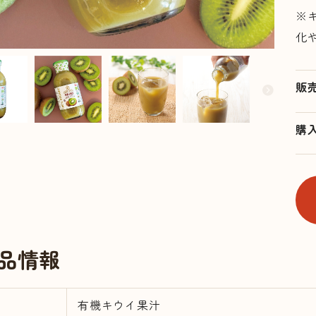
※
化
販
購
品情報
有機キウイ果汁