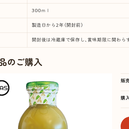
300ｍｌ
製造日から2年（開封前）
開封後は冷蔵庫で保存し、賞味期限に関わら
品のご購入
販
購