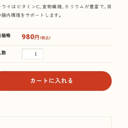
キウイはビタミンC、食物繊維、カリウムが豊富で、消
や腸内環境をサポートします。
980
売価格
円
（税込）
入数
カートに入れる