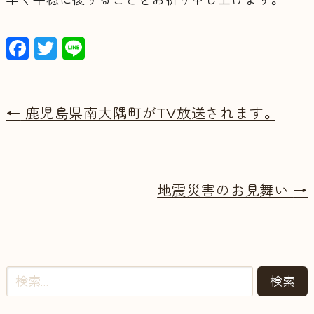
早く平穏に復することをお祈り申し上げます。
F
T
Li
a
w
n
c
itt
e
e
er
←
鹿児島県南大隅町がTV放送されます。
b
o
o
地震災害のお見舞い
→
k