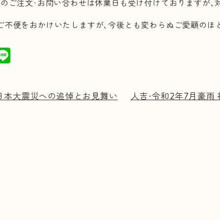
らのご注文・お問い合わせは休業日も受け付けておりますが、
ご不便をおかけいたしますが、今後とも変わらぬご愛顧のほ
T
Li
w
n
tt
e
 東日本大震災への追悼とお見舞い
人吉・令和2年7月豪
r