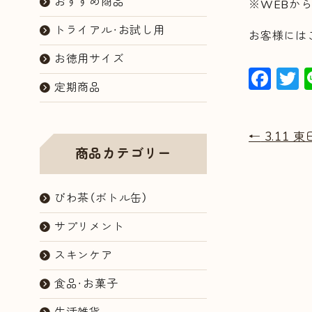
おすすめ商品
※WEBか
トライアル・お試し用
お客様には
お徳用サイズ
F
定期商品
a
c
i
←
3.11
e
e
商品カテゴリー
b
o
びわ茶（ボトル缶）
o
サプリメント
k
スキンケア
食品・お菓子