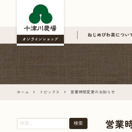
ねじめびわ茶につい
ねじめび
わ茶の十
津川農場
ホーム
トピックス
営業時間変更のお知らせ
公式オン
ラインシ
営業